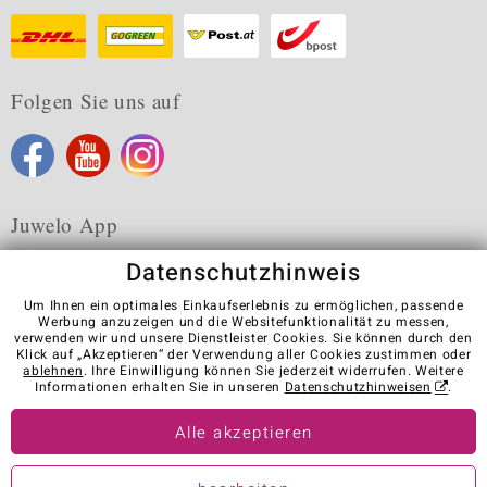
Folgen Sie uns auf
Juwelo App
Datenschutzhinweis
Um Ihnen ein optimales Einkaufserlebnis zu ermöglichen, passende
Werbung anzuzeigen und die Websitefunktionalität zu messen,
verwenden wir und unsere Dienstleister Cookies. Sie können durch den
Karriere
AGB
Datenschutz
Cookies
Impressum
Klick auf „Akzeptieren“ der Verwendung aller Cookies zustimmen oder
Kontakt
Vertrag widerrufen
ablehnen
. Ihre Einwilligung können Sie jederzeit widerrufen. Weitere
Informationen erhalten Sie in unseren
Datenschutzhinweisen
.
Visit our stores in other countries:
Alle akzeptieren
© Juwelo Deutschland GmbH (ein Tochterunternehmen der elumeo