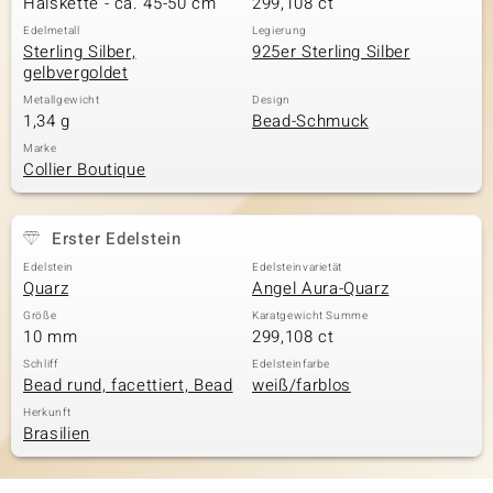
Halskette - ca. 45-50 cm
299,108 ct
Edelmetall
Legierung
Sterling Silber,
925er Sterling Silber
gelbvergoldet
& Classics
Metallgewicht
Design
1,34 g
Bead-Schmuck
Minerale
Marke
Collier Boutique
Erster Edelstein
Edelstein
Edelsteinvarietät
Quarz
Angel Aura-Quarz
Größe
Karatgewicht Summe
10 mm
299,108 ct
Schliff
Edelsteinfarbe
Bead rund, facettiert, Bead
weiß/farblos
Herkunft
Brasilien