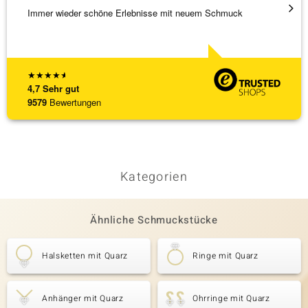
Immer wieder schöne Erlebnisse mit neuem Schmuck
Schöne
★
★
★
★
★
4,7
Sehr gut
9579
Bewertungen
Kategorien
Ähnliche Schmuckstücke
Halsketten mit Quarz
Ringe mit Quarz
Anhänger mit Quarz
Ohrringe mit Quarz