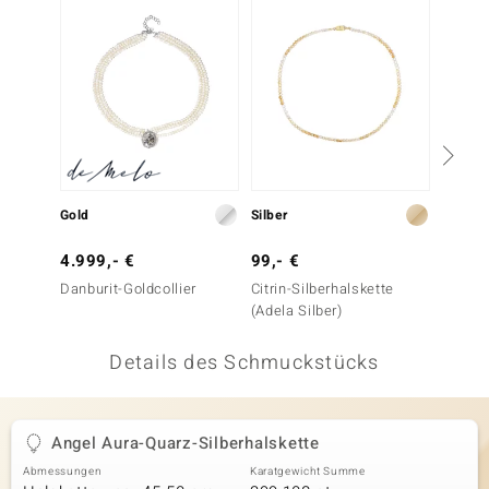
 JUWELO
remonti
uca
no Collection
ENTS BY DE MELO
Gold
Silber
Silber
va
4.999,- €
99,- €
149,-
Danburit-Goldcollier
Citrin-Silberhalskette
Zirkon
otenier
(Adela Silber)
 1894 Collection
Details des Schmuckstücks
ana
Angel Aura-Quarz-Silberhalskette
Abmessungen
Karatgewicht Summe