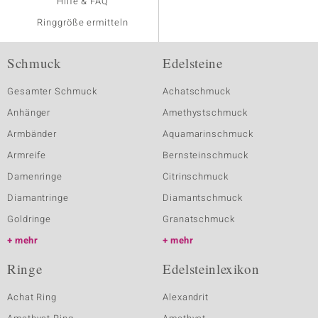
Hilfe & FAQ
Ringgröße ermitteln
Schmuck
Edelsteine
Gesamter Schmuck
Achatschmuck
Anhänger
Amethystschmuck
Armbänder
Aquamarinschmuck
Armreife
Bernsteinschmuck
Damenringe
Citrinschmuck
Diamantringe
Diamantschmuck
Goldringe
Granatschmuck
mehr
mehr
Ringe
Edelsteinlexikon
Achat Ring
Alexandrit