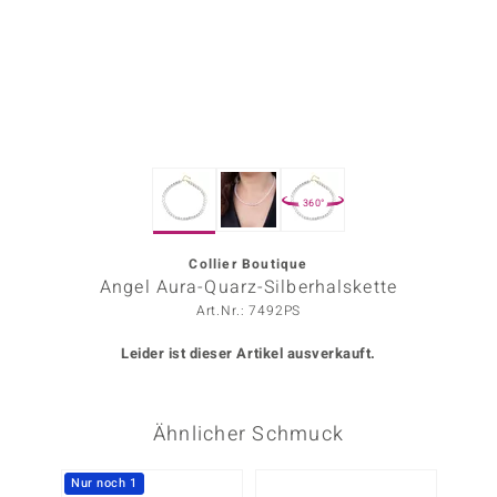
ors Edition
ana
Prince Designs
360°
o
Chic
Collier Boutique
Angel Aura-Quarz-Silberhalskette
insell
Art.Nr.: 7492PS
n Vogue
Leider ist dieser Artikel ausverkauft.
 Show
Ähnlicher Schmuck
o Paraíso
Classics
Nur noch 1