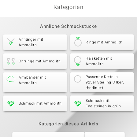
Kategorien
Ähnliche Schmuckstücke
Anhänger mit
Ringe mit Ammolith
Ammolith
Halsketten mit
Ohrringe mit Ammolith
Ammolith
Passende Kette in
Armbänder mit
925er Sterling Silber,
Ammolith
rhodiniert
Schmuck mit
Schmuck mit Ammolith
Edelsteinen in grün
Kategorien dieses Artikels