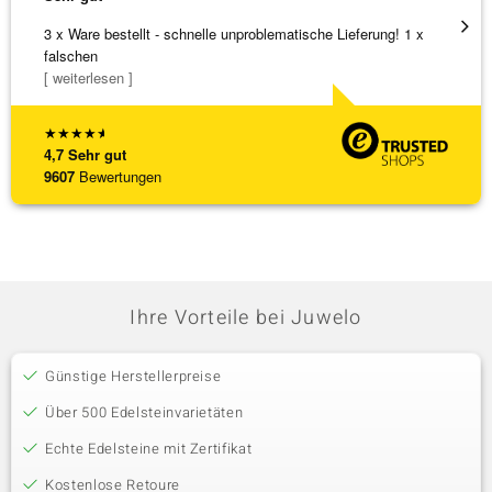
3 x Ware bestellt - schnelle unproblematische Lieferung! 1 x
Sehr 
falschen
[ weiterlesen ]
★
★
★
★
★
4,7
Sehr gut
9607
Bewertungen
Ihre Vorteile bei Juwelo
Günstige Herstellerpreise
Über 500 Edelsteinvarietäten
Echte Edelsteine mit Zertifikat
Kostenlose Retoure