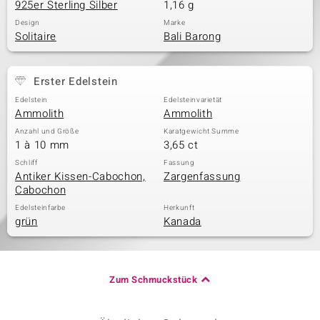
925er Sterling Silber
1,16 g
Design
Marke
Solitaire
Bali Barong
Erster Edelstein
Edelstein
Edelsteinvarietät
Ammolith
Ammolith
Anzahl und Größe
Karatgewicht Summe
1 à 10 mm
3,65 ct
Schliff
Fassung
Antiker Kissen-Cabochon,
Zargenfassung
Cabochon
Edelsteinfarbe
Herkunft
grün
Kanada
Zum Schmuckstück