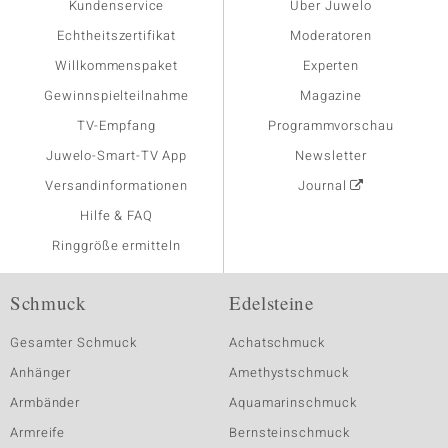
Kundenservice
Über Juwelo
Echtheitszertifikat
Moderatoren
Willkommenspaket
Experten
Gewinnspielteilnahme
Magazine
TV-Empfang
Programmvorschau
Juwelo-Smart-TV App
Newsletter
Versandinformationen
Journal
Hilfe & FAQ
Ringgröße ermitteln
Schmuck
Edelsteine
Gesamter Schmuck
Achatschmuck
Anhänger
Amethystschmuck
Armbänder
Aquamarinschmuck
Armreife
Bernsteinschmuck