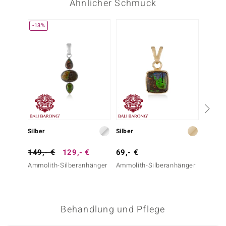
Ähnlicher Schmuck
-13%
Silber
Silber
Silber
149,- €
129,- €
69,- €
79,- 
Ammolith-Silberanhänger
Ammolith-Silberanhänger
Chryso
Behandlung und Pflege