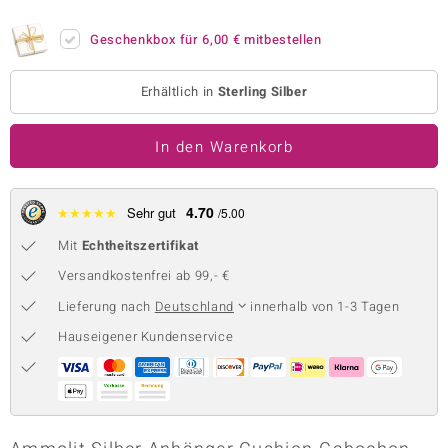
 JUWELO
Geschenkbox für
6,00 €
mitbestellen
remonti
Erhältlich in
Sterling Silber
uca
In den Warenkorb
no Collection
ENTS BY DE MELO
4.70
★
★
★
★
★
Sehr gut
/5.00
va
Mit
Echtheitszertifikat
otenier
Versandkostenfrei ab 99,- €
Lieferung nach
Deutschland
innerhalb von 1-3 Tagen
 1894 Collection
Hauseigener Kundenservice
ana