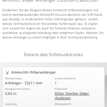
Ammolit Silber Anhänger Cushion-Cabochon
Entdecken Sie die Eleganz dieses Ammolith-Silberanhängers mit
einem atemberaubenden Ammolith-Kissencabochon von 3,65 Karat
& Classics
aus Kanada. In rhodiniertem 925er Sterlingsilber gefasst, strahlt
dieses Schmuckstück ein fesselndes Farbenspiel aus. Er eignet
Minerale
sich sowohl für legere als auch für formelle Anlässe und passt
wunderbar zu eleganter Kleidung oder modernen Styles. Machen Sie
diesen Anhänger zu einem Highlight in Ihrer Schmucksammlung.
Details des Schmuckstücks
Ammolith-Silberanhänger
Abmessungen
Anzahl Edelsteine
Anhänger - 22x11 mm
1
Karatgewicht Summe
Edelmetall
3,65 ct
925er Sterling Silber,
rhodiniert
Legierung
Metallgewicht