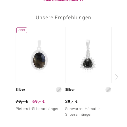
Unsere Empfehlungen
-13%
Silber
Silber
Silber
79,- €
69,- €
39,- €
79,- 
Pietersit-Silberanhänger
Schwarzer Hämatit-
Grüner
Silberanhänger
Silber