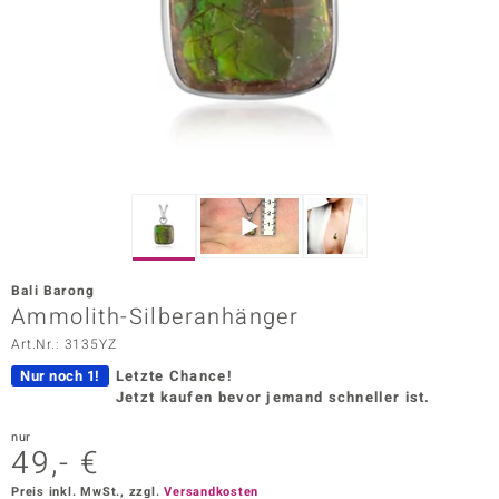
ors Edition
ana
Prince Designs
o
Chic
Bali Barong
insell
Ammolith-Silberanhänger
Art.Nr.: 3135YZ
n Vogue
Nur noch 1!
Letzte Chance!
 Show
Jetzt kaufen bevor jemand schneller ist.
o Paraíso
nur
49,- €
Classics
Preis inkl. MwSt., zzgl.
Versandkosten