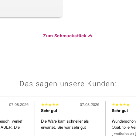
Zum Schmuckstück
Das sagen unsere Kunden:
07.08.2026
★
★
★
★
★
07.08.2026
★
★
★
★
★
Sehr gut
Sehr gut
usch, verlief
Die Ware kam schneller als
Wunderschöne 
 ABER. Die
erwartet. Sie war sehr gut
Opal, tolle Ve
h
verpackt.
Steg ist e
[ weiterlesen 