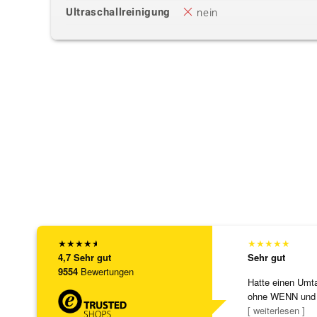
Ultraschallreinigung
nein
★
★
★
★
★
★
★
★
★
★
4,7
Sehr gut
Sehr gut
9554
Bewertungen
Hatte einen Umta
ohne WENN und
Schmuckstücke 
[ weiterlesen ]