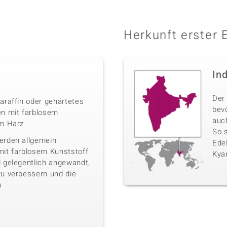
Herkunft erster 
In
Der 
araffin oder gehärtetes
bev
en mit farblosem
auc
em Harz
So 
erden allgemein
Edel
it farblosem Kunststoff
Kyan
 gelegentlich angewandt,
u verbessern und die
n