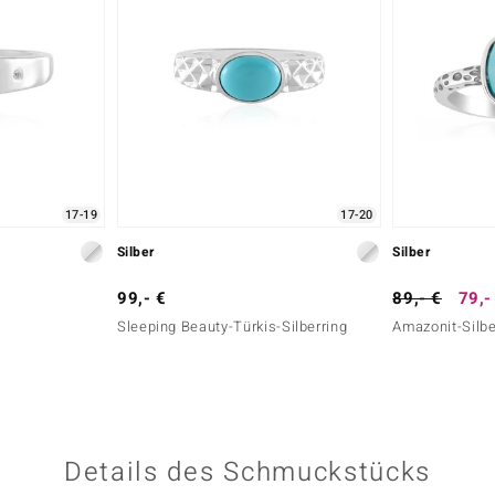
17-19
17-20
Silber
Silber
99,- €
89,- €
79,-
Sleeping Beauty-Türkis-Silberring
Amazonit-Silbe
Details des Schmuckstücks