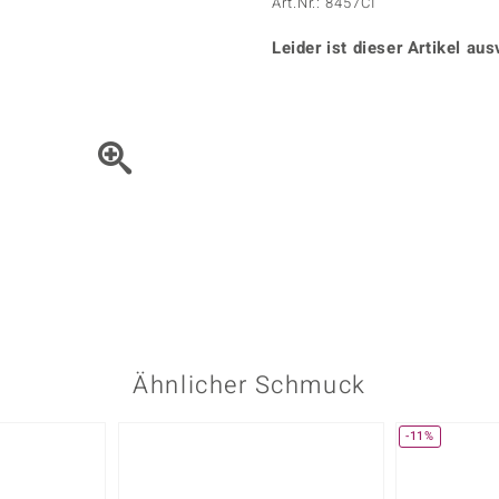
Onyx
Peridot
Art.Nr.: 8457CI
ns
♦ Silberhalsketten
TPC
Rhodolith
Spektro
k
♦ Silberohrringe
Leider ist dieser Artikel aus
Trends & Classics
Türkis
Turmal
♦ Silberanhänger
Vitale Minerale
n
Platinschmuck
Blau
Grün
Bewegen Sie das Schmuck
Ähnlicher Schmuck
-11%