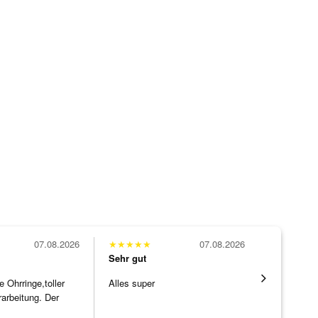
07.08.2026
★
★
★
★
★
07.08.2026
★
★
★
★
★
Sehr gut
Sehr gut
Ohrringe,toller
Alles super
Eine Vielf
rarbeitung. Der
sonst nirg
]
zu noc
[ weiterles