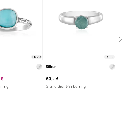
16-20
16-19
Silber
Silber
 €
69,- €
199,-
rring
Grandidierit-Silberring
Campit
(Faszi