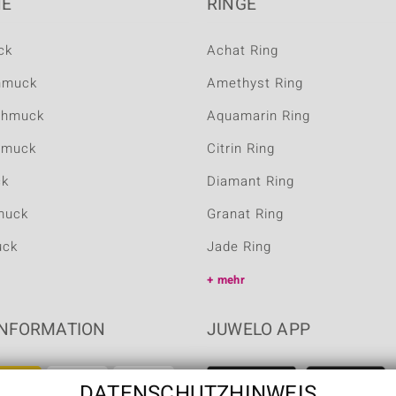
NE
RINGE
ck
Achat Ring
hmuck
Amethyst Ring
chmuck
Aquamarin Ring
hmuck
Citrin Ring
ck
Diamant Ring
muck
Granat Ring
uck
Jade Ring
mehr
NFORMATION
JUWELO APP
DATENSCHUTZHINWEIS