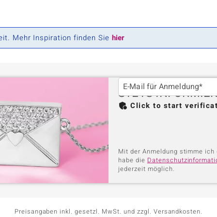
♦ Silberringe
Creation
Kyanit
Lapislaz
TPC
♦ Silberhalsketten
Ringgröße
Onyx
Peridot
Trends & Classics
♦ Silberohrringe
Rhodolith
Spektro
Vitale Minerale
it. Mehr Inspiration finden Sie
hier
♦ Silberanhänger
Türkis
Turmali
Platinschmuck
E-Mail für Anmeldung*
Blau
Grün
STETS INFORMIER
Click to start verifica
Mit der Anmeldung stimme ich 
habe die
Datenschutzinformat
jederzeit möglich.
Preisangaben inkl. gesetzl. MwSt. und zzgl. Versandkosten.