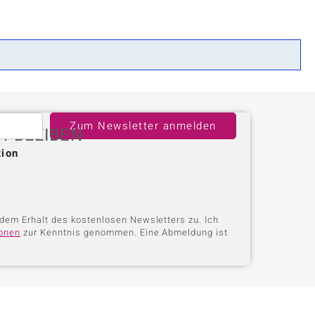
uli
Larimar
 ermitteln
Perle
lith
Spinell
n
Zirkon
Zum Newsletter anmelden
Gelb
T BLEIBEN
tion
dem Erhalt des kostenlosen Newsletters zu. Ich
ionen
zur Kenntnis genommen. Eine Abmeldung ist