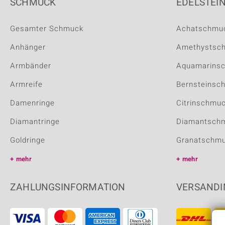
SCHMUCK
EDELSTEI
Gesamter Schmuck
Achatschmu
Anhänger
Amethystsc
Armbänder
Aquamarins
Armreife
Bernsteinsc
Damenringe
Citrinschmu
Diamantringe
Diamantsch
Goldringe
Granatschm
mehr
mehr
ZAHLUNGSINFORMATION
VERSANDI