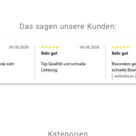
Das sagen unsere Kunden:
06.08.2026
★
★
★
★
★
06.08.2026
★
★
★
★
★
Sehr gut
Sehr gut
nde sehr
Top Qualität und schnelle
Besonders gef
Lieferung.
schnelle Bear
Bearbeitun
[ weiterlesen 
Kategorien