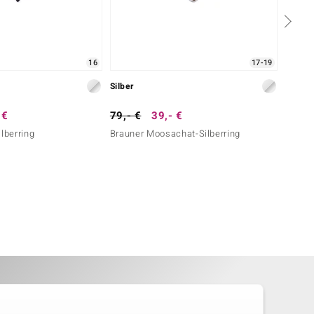
16
17-19
Silber
Silber
 €
79,- €
39,- €
79,- 
lberring
Brauner Moosachat-Silberring
Cobalt