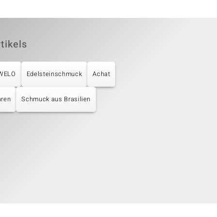
tikels
UWELO
Edelsteinschmuck
Achat
aren
Schmuck aus Brasilien