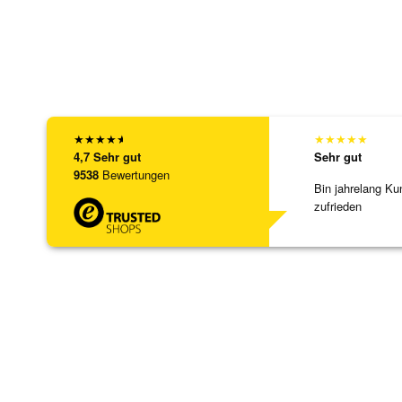
★
★
★
★
★
★
★
★
★
★
4,7
Sehr gut
Sehr gut
9538
Bewertungen
Bin jahrelang Ku
zufrieden