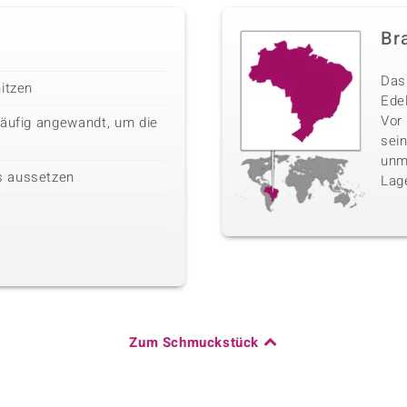
Bra
Das 
itzen
Edel
Vor
häufig angewandt, um die
sei
unm
s aussetzen
Lag
Zum Schmuckstück