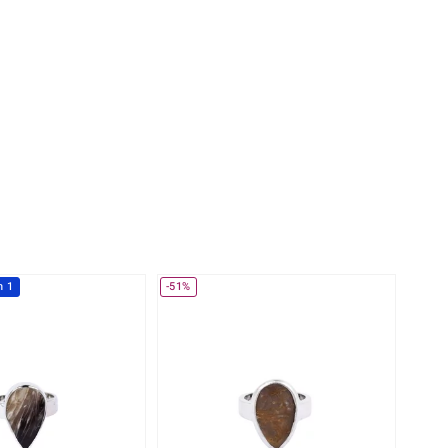
Perle
Ringgröße ermitteln
lith
Spinell
in
Zirkon
Gelb
h 1
-51%