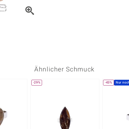
Onyx
Peridot
ns
♦ Silberhalsketten
TPC
Rhodolith
Spektro
k
♦ Silberohrringe
Trends & Classics
Türkis
Turmal
♦ Silberanhänger
Vitale Minerale
n
Platinschmuck
Blau
Grün
Ähnlicher Schmuck
-29%
-43%
Nur noc