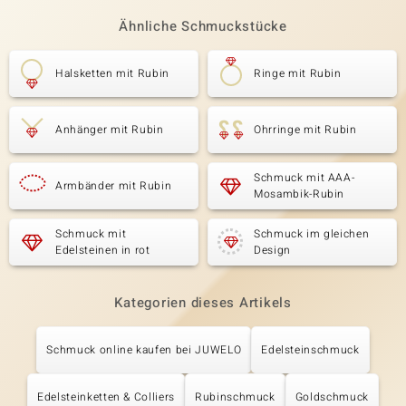
Ähnliche Schmuckstücke
Halsketten mit Rubin
Ringe mit Rubin
Anhänger mit Rubin
Ohrringe mit Rubin
Schmuck mit AAA-
Armbänder mit Rubin
Mosambik-Rubin
Schmuck mit
Schmuck im gleichen
Edelsteinen in rot
Design
Kategorien dieses Artikels
Schmuck online kaufen bei JUWELO
Edelsteinschmuck
Edelsteinketten & Colliers
Rubinschmuck
Goldschmuck