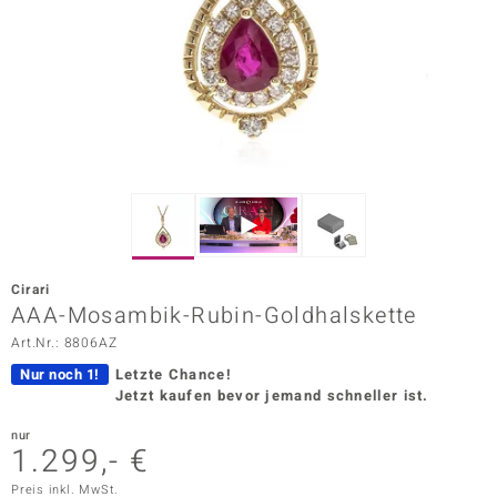
ors Edition
ana
Prince Designs
o
Chic
Cirari
insell
AAA-Mosambik-Rubin-Goldhalskette
Art.Nr.: 8806AZ
n Vogue
Nur noch 1!
Letzte Chance!
 Show
Jetzt kaufen bevor jemand schneller ist.
o Paraíso
nur
1.299,- €
Classics
Preis inkl. MwSt.