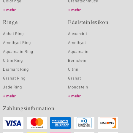
Goldringe
Granatschmuck
mehr
mehr
Ringe
Edelsteinlexikon
Achat Ring
Alexandrit
Amethyst Ring
Amethyst
Aquamarin Ring
Aquamarin
Citrin Ring
Bernstein
Diamant Ring
Citrin
Granat Ring
Granat
Jade Ring
Mondstein
mehr
mehr
Zahlungsinformation