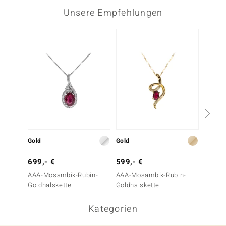
Unsere Empfehlungen
Gold
Gold
Gold
699,- €
599,- €
899,-
AAA-Mosambik-Rubin-
AAA-Mosambik-Rubin-
AAA-M
Goldhalskette
Goldhalskette
Goldha
Kategorien