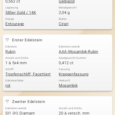
0,562 ct
Gelbgold
Legierung
Metallgewicht
585er Gold / 14K
2,04 g
Design
Marke
Entourage
Cirari
Erster Edelstein
Edelstein
Edelsteinvarietät
Rubin
AAA-Mosambik-Rubin
Anzahl und Größe
Karatgewicht Summe
1 à 5x4 mm
0,412 ct
Schliff
Fassung
Tropfenschliff, Facettiert
Krappenfassung
Edelsteinfarbe
Herkunft
rot
Mosambik
Zweiter Edelstein
Edelsteinvarietät
Anzahl und Größe
SI1 (H) Diamant
20 à versch. mm