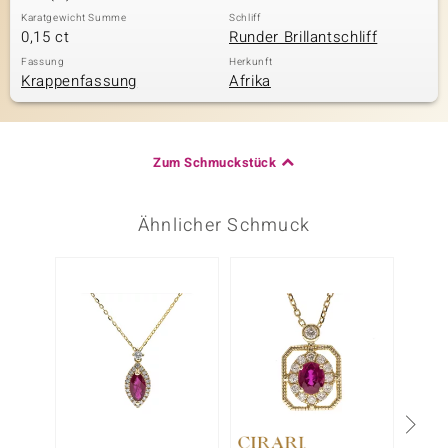
Karatgewicht Summe
Schliff
0,15 ct
Runder Brillantschliff
Fassung
Herkunft
Krappenfassung
Afrika
Zum Schmuckstück
Ähnlicher Schmuck
Nur n