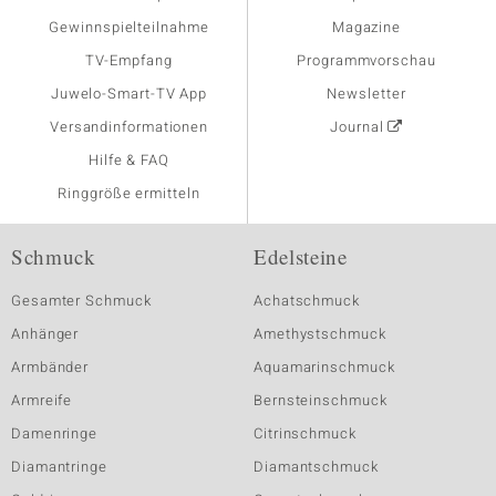
Gewinnspielteilnahme
Magazine
TV-Empfang
Programmvorschau
Juwelo-Smart-TV App
Newsletter
Versandinformationen
Journal
Hilfe & FAQ
Ringgröße ermitteln
Schmuck
Edelsteine
Gesamter Schmuck
Achatschmuck
Anhänger
Amethystschmuck
Armbänder
Aquamarinschmuck
Armreife
Bernsteinschmuck
Damenringe
Citrinschmuck
Diamantringe
Diamantschmuck