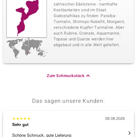
zahlreicher Edelsteine - namhafte
Kostbarkeiten sind im Staat
Südostafrikas zu finden: Paraíba-
Turmalin, Shimoyo-Rubellit, Morganit,
verschiedene Kupfer-Turmaline. Aber
auch Rubine, Granate, Aquamarine,
Topase und Quarze werden hier
abgebaut und in alle Welt geliefert.
Zum Schmuckstück
Das sagen unsere Kunden:
★
★
★
★
★
08.08.2026
★
★
★
Sehr gut
Sehr g
Schöne Schmuck, gute Lieferung
Immer 