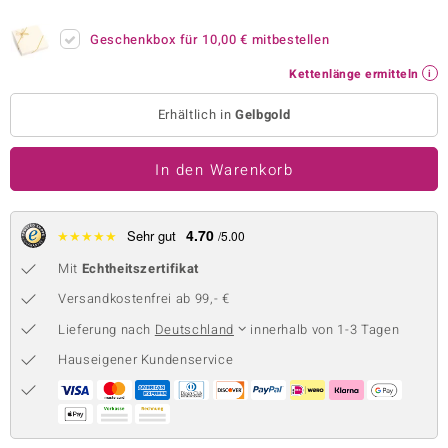
 JUWELO
Geschenkbox für
10,00 €
mitbestellen
remonti
Kettenlänge ermitteln
uca
Erhältlich in
Gelbgold
no Collection
In den Warenkorb
ENTS BY DE MELO
va
4.70
★
★
★
★
★
Sehr gut
/5.00
Mit
Echtheitszertifikat
otenier
Versandkostenfrei ab 99,- €
 1894 Collection
Lieferung nach
Deutschland
innerhalb von 1-3 Tagen
Hauseigener Kundenservice
ana