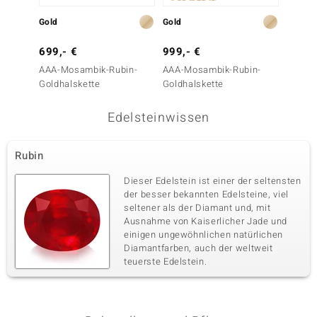
Gold
Gold
Gold
699,- €
999,- €
3.999
AAA-Mosambik-Rubin-
AAA-Mosambik-Rubin-
Edelst
Goldhalskette
Goldhalskette
Edelsteinwissen
Rubin
Dieser Edelstein ist einer der seltensten
der besser bekannten Edelsteine, viel
seltener als der Diamant und, mit
Ausnahme von Kaiserlicher Jade und
einigen ungewöhnlichen natürlichen
Diamantfarben, auch der weltweit
teuerste Edelstein.