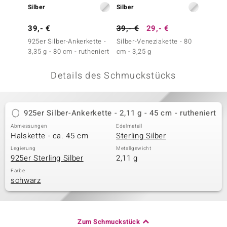
Silber
Silber
Silber
 JUWELO
39,- €
39,- €
29,- €
29,- 
remonti
925er Silber-Ankerkette -
Silber-Veneziakette - 80
Silber-
3,35 g - 80 cm - rutheniert
cm - 3,25 g
cm - 3
uca
Details des Schmuckstücks
no Collection
ENTS BY DE MELO
925er Silber-Ankerkette - 2,11 g - 45 cm - rutheniert
va
Abmessungen
Edelmetall
Halskette - ca. 45 cm
Sterling Silber
otenier
Legierung
Metallgewicht
925er Sterling Silber
2,11 g
 1894 Collection
Farbe
schwarz
ana
Zum Schmuckstück