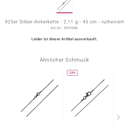
ors Edition
ana
925er Silber-Ankerkette - 2,11 g - 45 cm - rutheniert
Art.Nr.: 8099ML
Leider ist dieser Artikel ausverkauft.
Prince Designs
o
Ähnlicher Schmuck
Chic
-26%
insell
n Vogue
 Show
o Paraíso
Classics