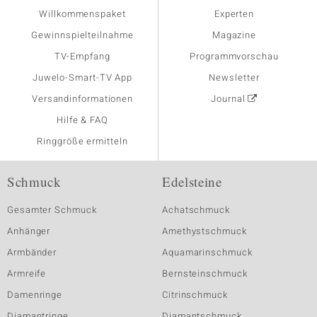
Willkommenspaket
Experten
Gewinnspielteilnahme
Magazine
TV-Empfang
Programmvorschau
Juwelo-Smart-TV App
Newsletter
Versandinformationen
Journal
Hilfe & FAQ
Ringgröße ermitteln
Schmuck
Edelsteine
Gesamter Schmuck
Achatschmuck
Anhänger
Amethystschmuck
Armbänder
Aquamarinschmuck
Armreife
Bernsteinschmuck
Damenringe
Citrinschmuck
Diamantringe
Diamantschmuck