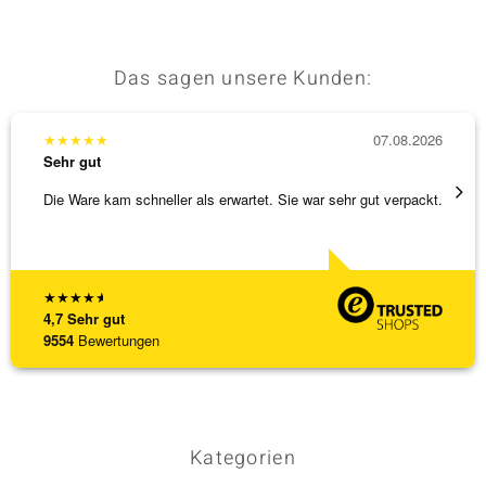
Das sagen unsere Kunden:
& Classics
Minerale
★
★
★
★
★
07.08.2026
★
★
★
Sehr gut
Sehr g
Die Ware kam schneller als erwartet. Sie war sehr gut verpackt.
Alles 
★
★
★
★
★
4,7
Sehr gut
9554
Bewertungen
Kategorien