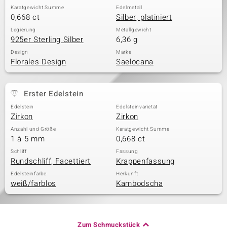
Karatgewicht Summe
Edelmetall
0,668 ct
Silber, platiniert
Legierung
Metallgewicht
925er Sterling Silber
6,36 g
Design
Marke
Florales Design
Saelocana
Erster Edelstein
Edelstein
Edelsteinvarietät
Zirkon
Zirkon
Anzahl und Größe
Karatgewicht Summe
1 à 5 mm
0,668 ct
Schliff
Fassung
Rundschliff, Facettiert
Krappenfassung
Edelsteinfarbe
Herkunft
weiß/farblos
Kambodscha
Zum Schmuckstück