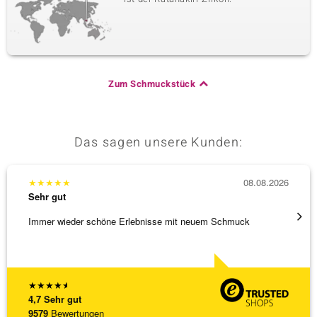
Zum Schmuckstück
Das sagen unsere Kunden:
★
★
★
★
★
08.08.2026
★
★
★
Sehr gut
Sehr g
Immer wieder schöne Erlebnisse mit neuem Schmuck
Schöne
★
★
★
★
★
4,7
Sehr gut
9579
Bewertungen