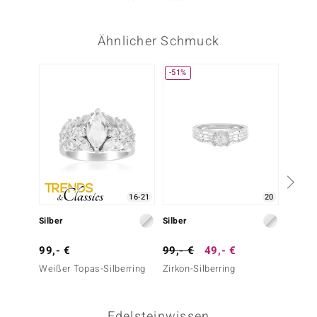
Ähnlicher Schmuck
-51%
16-21
20
Silber
Silber
Silber
99,- €
99,- €
49,- €
99,- 
Weißer Topas-Silberring
Zirkon-Silberring
Zirkon-
Edelsteinwissen