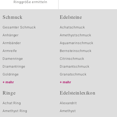
Ringgröße ermitteln
Schmuck
Edelsteine
Gesamter Schmuck
Achatschmuck
Anhänger
Amethystschmuck
Armbänder
Aquamarinschmuck
Armreife
Bernsteinschmuck
Damenringe
Citrinschmuck
Diamantringe
Diamantschmuck
Goldringe
Granatschmuck
mehr
mehr
Ringe
Edelsteinlexikon
Achat Ring
Alexandrit
Amethyst Ring
Amethyst