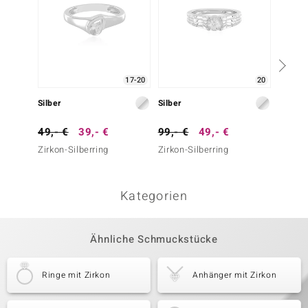
17-20
20
Silber
Silber
Silber
49,- €
39,- €
99,- €
49,- €
79,- 
Zirkon-Silberring
Zirkon-Silberring
Weißer
Kategorien
Ähnliche Schmuckstücke
Ringe mit Zirkon
Anhänger mit Zirkon