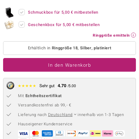
 JUWELO
Schmuckbox für
5,00 €
mitbestellen
remonti
Geschenkbox für
5,00 €
mitbestellen
uca
Ringgröße ermitteln
no Collection
Erhältlich in
Ringgröße 18, Silber, platiniert
ENTS BY DE MELO
In den Warenkorb
va
otenier
4.70
★
★
★
★
★
Sehr gut
/5.00
Mit
Echtheitszertifikat
 1894 Collection
Versandkostenfrei ab 99,- €
Lieferung nach
Deutschland
innerhalb von 1-3 Tagen
ana
Hauseigener Kundenservice