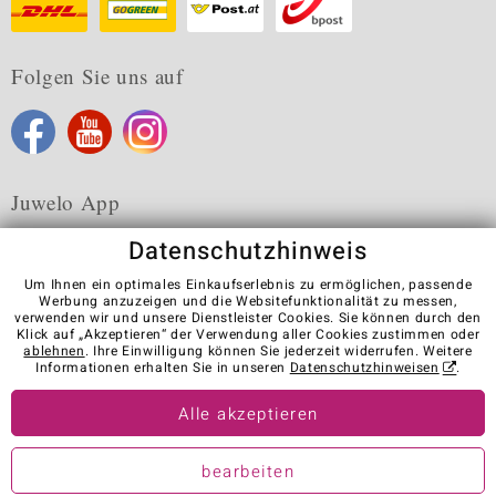
Folgen Sie uns auf
Juwelo App
Datenschutzhinweis
Um Ihnen ein optimales Einkaufserlebnis zu ermöglichen, passende
Werbung anzuzeigen und die Websitefunktionalität zu messen,
verwenden wir und unsere Dienstleister Cookies. Sie können durch den
Karriere
AGB
Datenschutz
Cookies
Impressum
Klick auf „Akzeptieren“ der Verwendung aller Cookies zustimmen oder
Kontakt
Vertrag widerrufen
ablehnen
. Ihre Einwilligung können Sie jederzeit widerrufen. Weitere
Informationen erhalten Sie in unseren
Datenschutzhinweisen
.
Visit our stores in other countries:
Alle akzeptieren
© Juwelo Deutschland GmbH (ein Tochterunternehmen der elumeo
bearbeiten
SE)