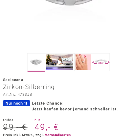
ors Edition
ana
Prince Designs
o
360°
Chic
Saelocana
insell
Zirkon-Silberring
Art.Nr.: 4733JB
n Vogue
Nur noch 1!
Letzte Chance!
 Show
Jetzt kaufen bevor jemand schneller ist.
o Paraíso
früher
nur
99,- €
49,- €
Classics
Preis inkl. MwSt., zzgl.
Versandkosten