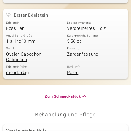
Erster Edelstein
& Classics
Edelstein
Edelsteinvarietät
Fossilien
Versteinertes Holz
Minerale
Anzahl und Größe
Karatgewicht Summe
1 à 14x10 mm
5,56 ct
Schliff
Fassung
Ovaler Cabochon,
Zargenfassung
Cabochon
Edelsteinfarbe
Herkunft
mehrfarbig
Polen
Zum Schmuckstück
Behandlung und Pflege
Versteinertes Holz