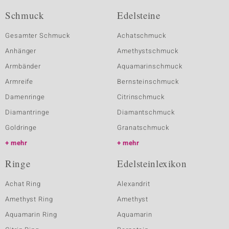
Schmuck
Edelsteine
Gesamter Schmuck
Achatschmuck
Anhänger
Amethystschmuck
Armbänder
Aquamarinschmuck
Armreife
Bernsteinschmuck
Damenringe
Citrinschmuck
Diamantringe
Diamantschmuck
Goldringe
Granatschmuck
mehr
mehr
Ringe
Edelsteinlexikon
Achat Ring
Alexandrit
Amethyst Ring
Amethyst
Aquamarin Ring
Aquamarin