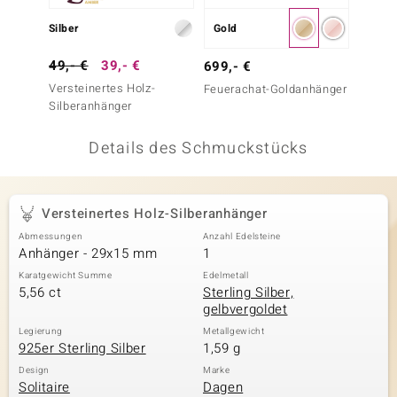
 JUWELO
Silber
Gold
Silber
remonti
49,- €
39,- €
129,-
699,- €
Versteinertes Holz-
Mezezo
Feuerachat-Goldanhänger
uca
Silberanhänger
Silber
no Collection
Details des Schmuckstücks
ENTS BY DE MELO
va
Versteinertes Holz-Silberanhänger
Abmessungen
Anzahl Edelsteine
otenier
Anhänger - 29x15 mm
1
 1894 Collection
Karatgewicht Summe
Edelmetall
5,56 ct
Sterling Silber,
gelbvergoldet
Legierung
Metallgewicht
925er Sterling Silber
1,59 g
ana
Design
Marke
Solitaire
Dagen