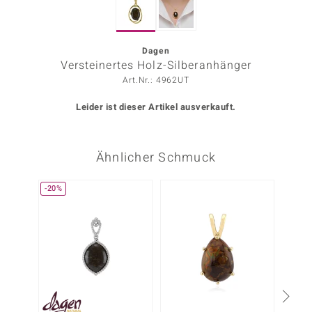
ors Edition
ana
Dagen
Versteinertes Holz-Silberanhänger
Art.Nr.: 4962UT
Prince Designs
Leider ist dieser Artikel ausverkauft.
o
Ähnlicher Schmuck
Chic
insell
-20%
-23%
n Vogue
 Show
o Paraíso
Classics