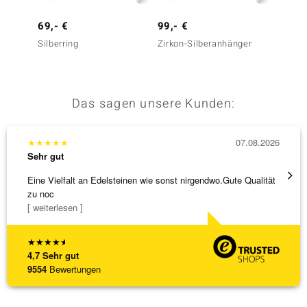
69,- €
99,- €
199,-
Silberring
Zirkon-Silberanhänger
I2 Cha
Silbero
Das sagen unsere Kunden:
★
★
★
★
★
07.08.2026
★
★
★
Sehr gut
Sehr g
Eine Vielfalt an Edelsteinen wie sonst nirgendwo.Gute Qualität
Die Wa
zu noc
[ weiterlesen ]
★
★
★
★
★
4,7
Sehr gut
9554
Bewertungen