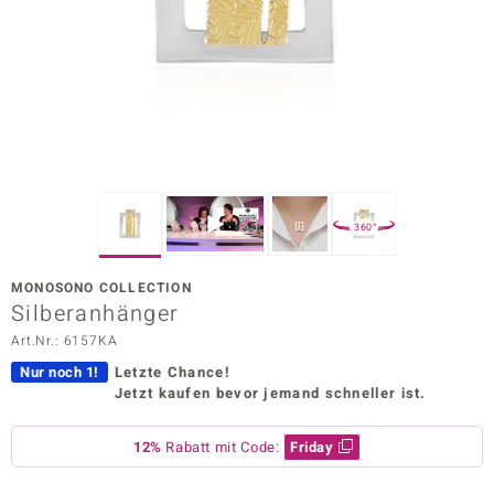
ors Edition
ana
Prince Designs
o
360°
Chic
MONOSONO COLLECTION
insell
Silberanhänger
Art.Nr.: 6157KA
n Vogue
Nur noch 1!
Letzte Chance!
 Show
Jetzt kaufen bevor jemand schneller ist.
o Paraíso
12%
Rabatt mit Code:
Friday
Classics