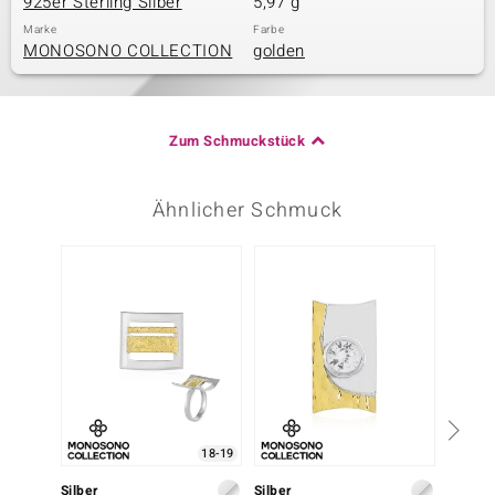
925er Sterling Silber
5,97 g
Marke
Farbe
MONOSONO COLLECTION
golden
Zum Schmuckstück
Ähnlicher Schmuck
18-19
Silber
Silber
Silber