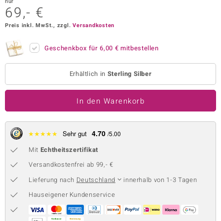
nur
69,- €
 JUWELO
Preis inkl. MwSt., zzgl.
Versandkosten
remonti
Geschenkbox für
6,00 €
mitbestellen
uca
no Collection
Erhältlich in
Sterling Silber
ENTS BY DE MELO
In den Warenkorb
va
4.70
★
★
★
★
★
Sehr gut
/5.00
otenier
Mit
Echtheitszertifikat
 1894 Collection
Versandkostenfrei ab 99,- €
Lieferung nach
Deutschland
innerhalb von 1-3 Tagen
Hauseigener Kundenservice
ana