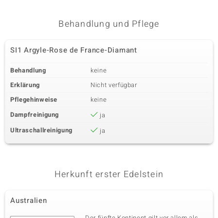
Vierter Edelstein
Behandlung und Pflege
Edelsteinvarietät
Anzahl und Größe
SI1 Argyle-Rose de France-
30 à 1 mm
Diamant
SI1 Argyle-Rose de France-Diamant
Karatgewicht Summe
Schliff
0,159 ct
Runder Brillantschliff
Behandlung
keine
Fassung
Herkunft
Erklärung
Nicht verfügbar
Pavéfassung
Australien
Pflegehinweise
keine
Dampfreinigung
ja
Ultraschallreinigung
ja
Herkunft erster Edelstein
Australien
Der fünfte Kontinent gilt vor allem als