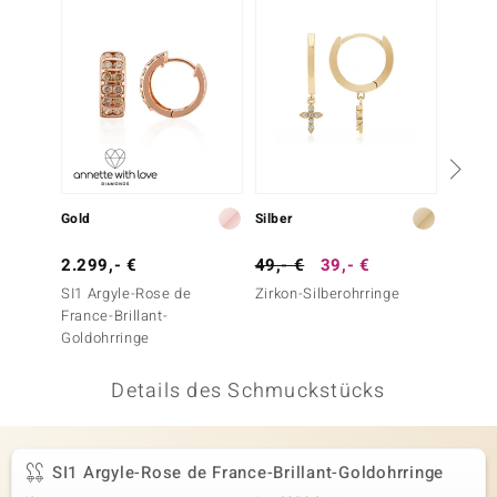
 JUWELO
remonti
uca
no Collection
ENTS BY DE MELO
Gold
Silber
Gold
va
2.299,- €
49,- €
39,- €
1.299
SI1 Argyle-Rose de
Zirkon-Silberohrringe
SI1 Ar
otenier
France-Brillant-
France-
Goldohrringe
Goldoh
 1894 Collection
Details des Schmuckstücks
ana
SI1 Argyle-Rose de France-Brillant-Goldohrringe