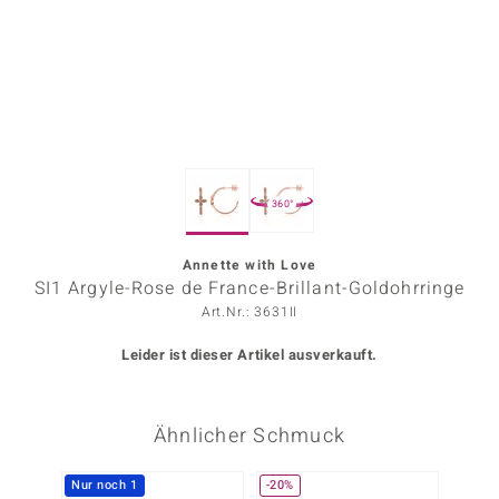
ors Edition
ana
Prince Designs
360°
o
Chic
Annette with Love
SI1 Argyle-Rose de France-Brillant-Goldohrringe
insell
Art.Nr.: 3631II
n Vogue
Leider ist dieser Artikel ausverkauft.
 Show
Ähnlicher Schmuck
o Paraíso
Classics
Nur noch 1
-20%
Nur n