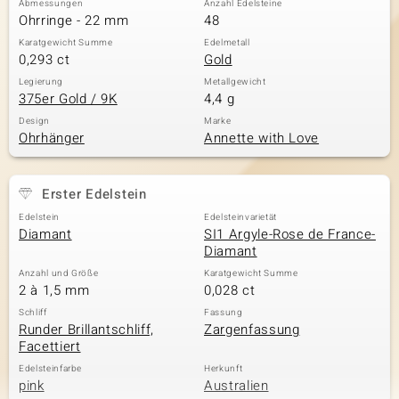
Abmessungen
Anzahl Edelsteine
Ohrringe - 22 mm
48
Karatgewicht Summe
Edelmetall
0,293 ct
Gold
& Classics
Legierung
Metallgewicht
375er Gold / 9K
4,4 g
Minerale
Design
Marke
Ohrhänger
Annette with Love
Erster Edelstein
Edelstein
Edelsteinvarietät
Diamant
SI1 Argyle-Rose de France-
Diamant
Anzahl und Größe
Karatgewicht Summe
2 à 1,5 mm
0,028 ct
Schliff
Fassung
Runder Brillantschliff,
Zargenfassung
Facettiert
Edelsteinfarbe
Herkunft
pink
Australien