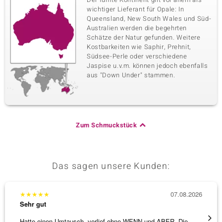
wichtiger Lieferant für Opale: In
Queensland, New South Wales und Süd-
Australien werden die begehrten
Schätze der Natur gefunden. Weitere
Kostbarkeiten wie Saphir, Prehnit,
Südsee-Perle oder verschiedene
Jaspise u.v.m. können jedoch ebenfalls
aus "Down Under" stammen.
Zum Schmuckstück
Das sagen unsere Kunden:
★
★
★
★
★
07.08.2026
★
★
★
Sehr gut
Sehr g
Hatte einen Umtausch, verlief ohne WENN und ABER. Die
Wunder