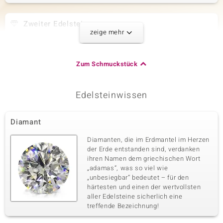
Zweiter Edelstein
zeige mehr
Edelsteinvarietät
Anzahl und Größe
SI1 Argyle-Rose de France-
8 à 1,2 mm
Diamant
Zum Schmuckstück
Karatgewicht Summe
Schliff
0,064 ct
Runder Brillantschliff
Fassung
Herkunft
Edelsteinwissen
Pavéfassung
Australien
Diamant
Dritter Edelstein
Diamanten, die im Erdmantel im Herzen
Edelsteinvarietät
Anzahl und Größe
der Erde entstanden sind, verdanken
SI1 Argyle-Rose de France-
8 à 1 mm
ihren Namen dem griechischen Wort
Diamant
„adamas“, was so viel wie
Karatgewicht Summe
Schliff
„unbesiegbar“ bedeutet – für den
0,042 ct
Runder Brillantschliff
härtesten und einen der wertvollsten
aller Edelsteine sicherlich eine
Fassung
Herkunft
Pavéfassung
treffende Bezeichnung!
Australien