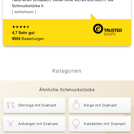
Schmuckstücke h
Steg is
[ weiterlesen ]
[ weite
★
★
★
★
★
4,7
Sehr gut
9554
Bewertungen
Kategorien
Ähnliche Schmuckstücke
Ohrringe mit Diamant
Ringe mit Diamant
Anhänger mit Diamant
Halsketten mit Diamant