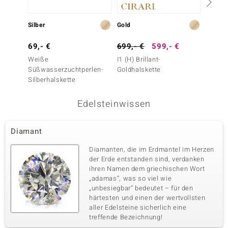
Fassung
Herkunft
Zargenfassung
Australien
Silber
Gold
Silber
69,- €
699,- €
599,- €
69,- 
Vierter Edelstein
Weiße
I1 (H) Brillant-
Weiße
Edelsteinvarietät
Anzahl und Größe
Süßwasserzuchtperlen-
Goldhalskette
Süßwas
SI1 Argyle-Rose de France-
3 à 1,3 mm
Silberhalskette
Silber
Diamant
Karatgewicht Summe
Schliff
Edelsteinwissen
0,03 ct
Runder Brillantschliff
Fassung
Herkunft
Pavéfassung
Australien
Diamant
Diamanten, die im Erdmantel im Herzen
der Erde entstanden sind, verdanken
Fünfter Edelstein
ihren Namen dem griechischen Wort
Edelsteinvarietät
Anzahl und Größe
„adamas“, was so viel wie
SI1 Argyle-Rose de France-
10 à 1,2 mm
„unbesiegbar“ bedeutet – für den
Diamant
härtesten und einen der wertvollsten
Karatgewicht Summe
aller Edelsteine sicherlich eine
Schliff
0,08 ct
Runder Brillantschliff
treffende Bezeichnung!