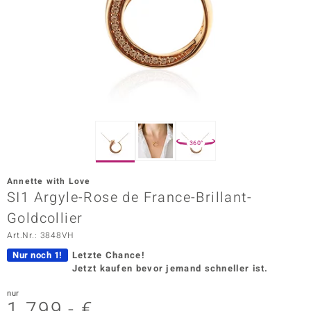
ors Edition
ana
Prince Designs
o
360°
Chic
Annette with Love
insell
SI1 Argyle-Rose de France-Brillant-
Goldcollier
n Vogue
Art.Nr.: 3848VH
 Show
Nur noch 1!
Letzte Chance!
Jetzt kaufen bevor jemand schneller ist.
o Paraíso
nur
Classics
1.799,- €