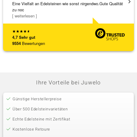
Eine Vielfalt an Edelsteinen wie sonst nirgendwo.Gute Qualität
Wunder
zu noc
Steg is
[ weiterlesen ]
[ weite
★
★
★
★
★
4,7
Sehr gut
9554
Bewertungen
Ihre Vorteile bei Juwelo
Günstige Herstellerpreise
Über 500 Edelsteinvarietäten
Echte Edelsteine mit Zertifikat
Kostenlose Retoure