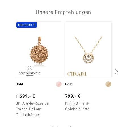
Unsere Empfehlungen
Nur noch 1
Gold
Gold
Gold
1.699,- €
799,- €
1.199
SI1 Argyle-Rose de
I1 (H) Brillant-
IF (D) B
France-Brillant-
Goldhalskette
Goldan
Goldanhänger