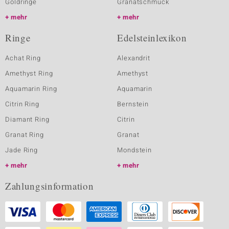
Goldringe
Granatschmuck
mehr
mehr
Ringe
Edelsteinlexikon
Achat Ring
Alexandrit
Amethyst Ring
Amethyst
Aquamarin Ring
Aquamarin
Citrin Ring
Bernstein
Diamant Ring
Citrin
Granat Ring
Granat
Jade Ring
Mondstein
mehr
mehr
Zahlungsinformation