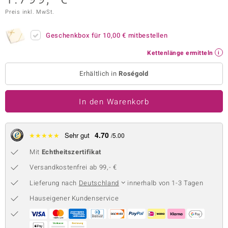
Preis inkl. MwSt.
 JUWELO
remonti
Geschenkbox für
10,00 €
mitbestellen
Kettenlänge ermitteln
uca
Erhältlich in
Roségold
no Collection
ENTS BY DE MELO
In den Warenkorb
va
4.70
★
★
★
★
★
Sehr gut
/5.00
otenier
Mit
Echtheitszertifikat
 1894 Collection
Versandkostenfrei ab 99,- €
Lieferung nach
Deutschland
innerhalb von 1-3 Tagen
Hauseigener Kundenservice
ana