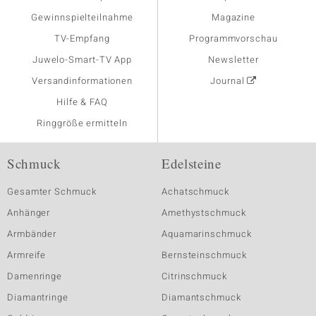
Gewinnspielteilnahme
Magazine
TV-Empfang
Programmvorschau
Juwelo-Smart-TV App
Newsletter
Versandinformationen
Journal
Hilfe & FAQ
Ringgröße ermitteln
Schmuck
Edelsteine
Gesamter Schmuck
Achatschmuck
Anhänger
Amethystschmuck
Armbänder
Aquamarinschmuck
Armreife
Bernsteinschmuck
Damenringe
Citrinschmuck
Diamantringe
Diamantschmuck