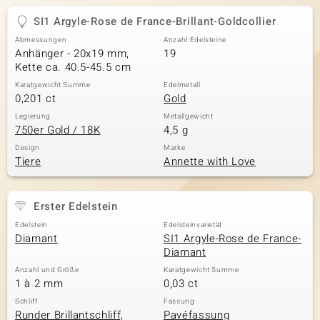
SI1 Argyle-Rose de France-Brillant-Goldcollier
Abmessungen
Anzahl Edelsteine
Anhänger - 20x19 mm,
19
Kette ca. 40.5-45.5 cm
Karatgewicht Summe
Edelmetall
0,201 ct
Gold
Legierung
Metallgewicht
750er Gold / 18K
4,5 g
Design
Marke
Tiere
Annette with Love
Erster Edelstein
Edelstein
Edelsteinvarietät
Diamant
SI1 Argyle-Rose de France-
Diamant
Anzahl und Größe
Karatgewicht Summe
1 à 2 mm
0,03 ct
Schliff
Fassung
Runder Brillantschliff,
Pavéfassung