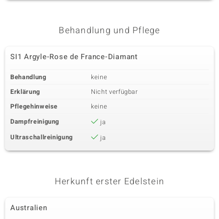
Fassung
Herkunft
Pavéfassung
Australien
Behandlung und Pflege
Sechster Edelstein
Edelsteinvarietät
Anzahl und Größe
SI1 Argyle-Rose de France-Diamant
SI1 Argyle-Rose de France-
1 à 1 mm
Diamant
Behandlung
keine
Karatgewicht Summe
Schliff
Erklärung
Nicht verfügbar
0,005 ct
Runder Brillantschliff
Pflegehinweise
keine
Fassung
Herkunft
Pavéfassung
Australien
Dampfreinigung
ja
Ultraschallreinigung
ja
Herkunft erster Edelstein
Australien