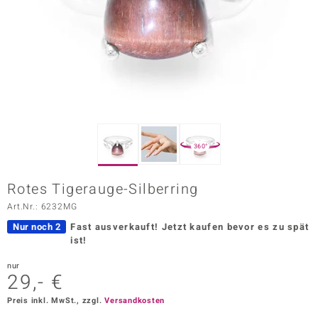
ors Edition
ana
Prince Designs
o
360°
Chic
Rotes Tigerauge-Silberring
insell
Art.Nr.: 6232MG
n Vogue
Nur noch 2
Fast ausverkauft!
Jetzt kaufen bevor es zu spät
ist!
 Show
nur
29,- €
o Paraíso
Preis inkl. MwSt., zzgl.
Versandkosten
Classics