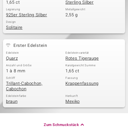
1,65 ct
Sterling Silber
Legierung
Metallgewicht
925er Sterling Silber
2,55 g
Design
Solitaire
Erster Edelstein
Edelstein
Edelsteinvarietät
Quarz
Rotes Tigerauge
Anzahl und Größe
Karatgewicht Summe
1 à 8 mm
1,65 ct
Schliff
Fassung
Trillant-Cabochon,
Krappenfassung
Cabochon
Edelsteinfarbe
Herkunft
braun
Mexiko
Zum Schmuckstück