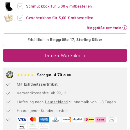
Schmuckbox für
5,00 €
mitbestellen
 JUWELO
Geschenkbox für
5,00 €
mitbestellen
remonti
Ringgröße ermitteln
uca
Erhältlich in
Ringgröße 17, Sterling Silber
no Collection
ENTS BY DE MELO
In den Warenkorb
va
4.70
★
★
★
★
★
Sehr gut
/5.00
otenier
Mit
Echtheitszertifikat
 1894 Collection
Versandkostenfrei ab 99,- €
Lieferung nach
Deutschland
innerhalb von 1-3 Tagen
Hauseigener Kundenservice
ana