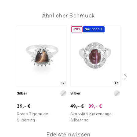
Ähnlicher Schmuck
-20%
Nur noch 1
Nur n
17
17
Silber
Silber
Silber
39,- €
49,- €
39,- €
69,- 
Rotes Tigerauge-
Skapolith-Katzenauge-
Skapol
Silberring
Silberring
Silberr
Edelsteinwissen