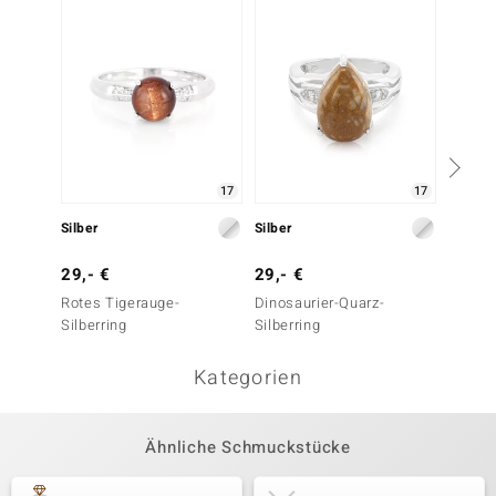
17
17
Silber
Silber
Silber
29,- €
29,- €
29,- 
Rotes Tigerauge-
Dinosaurier-Quarz-
Rotes 
Silberring
Silberring
Silberr
Kategorien
Ähnliche Schmuckstücke