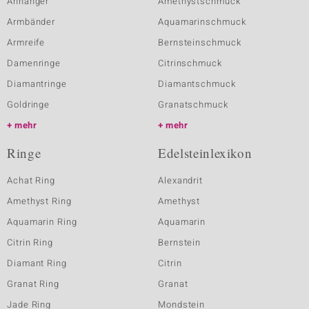
Anhänger
Amethystschmuck
Armbänder
Aquamarinschmuck
Armreife
Bernsteinschmuck
Damenringe
Citrinschmuck
Diamantringe
Diamantschmuck
Goldringe
Granatschmuck
mehr
mehr
Ringe
Edelsteinlexikon
Achat Ring
Alexandrit
Amethyst Ring
Amethyst
Aquamarin Ring
Aquamarin
Citrin Ring
Bernstein
Diamant Ring
Citrin
Granat Ring
Granat
Jade Ring
Mondstein