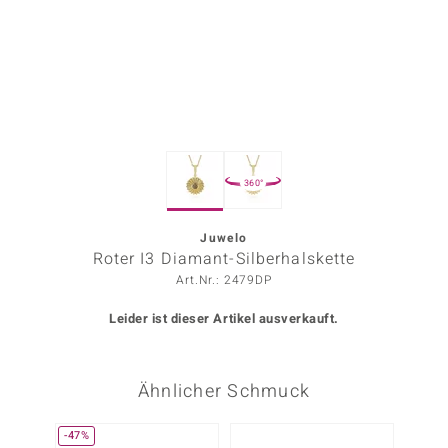
ors Edition
ana
Prince Designs
360°
o
Chic
Juwelo
Roter I3 Diamant-Silberhalskette
insell
Art.Nr.: 2479DP
n Vogue
Leider ist dieser Artikel ausverkauft.
 Show
Ähnlicher Schmuck
o Paraíso
Classics
-47%