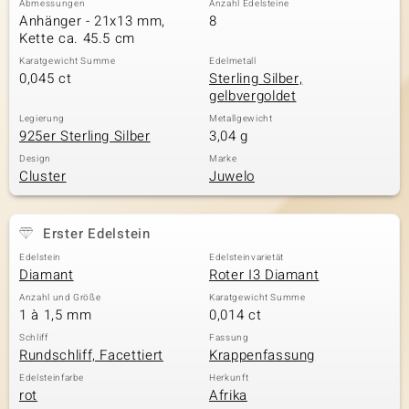
Abmessungen
Anzahl Edelsteine
Anhänger - 21x13 mm,
8
Kette ca. 45.5 cm
Karatgewicht Summe
Edelmetall
& Classics
0,045 ct
Sterling Silber,
gelbvergoldet
Minerale
Legierung
Metallgewicht
925er Sterling Silber
3,04 g
Design
Marke
Cluster
Juwelo
Erster Edelstein
Edelstein
Edelsteinvarietät
Diamant
Roter I3 Diamant
Anzahl und Größe
Karatgewicht Summe
1 à 1,5 mm
0,014 ct
Schliff
Fassung
Rundschliff, Facettiert
Krappenfassung
Edelsteinfarbe
Herkunft
rot
Afrika