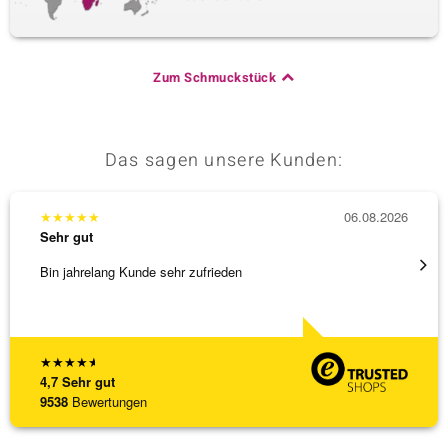
Zum Schmuckstück
Das sagen unsere Kunden:
★
★
★
★
★
06.08.2026
★
★
★
Sehr gut
Sehr g
Bin jahrelang Kunde sehr zufrieden
Besond
Bearbe
[ weite
★
★
★
★
★
4,7
Sehr gut
9538
Bewertungen