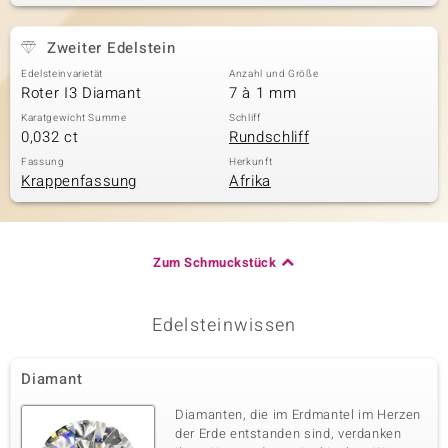
Zweiter Edelstein
Edelsteinvarietät
Anzahl und Größe
Roter I3 Diamant
7 à 1 mm
Karatgewicht Summe
Schliff
0,032 ct
Rundschliff
Fassung
Herkunft
Krappenfassung
Afrika
Zum Schmuckstück
Edelsteinwissen
Diamant
Diamanten, die im Erdmantel im Herzen
der Erde entstanden sind, verdanken