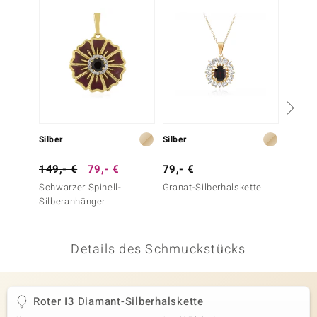
 JUWELO
remonti
uca
no Collection
ENTS BY DE MELO
Silber
Silber
Silber
va
149,- €
79,- €
79,- €
79,- 
Schwarzer Spinell-
Granat-Silberhalskette
Mosamb
otenier
Silberanhänger
Silberc
 1894 Collection
Details des Schmuckstücks
ana
Roter I3 Diamant-Silberhalskette