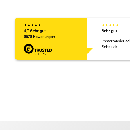
★
★
★
★
★
★
★
★
★
★
4,7
Sehr gut
Sehr gut
9579
Bewertungen
Immer wieder sc
Schmuck