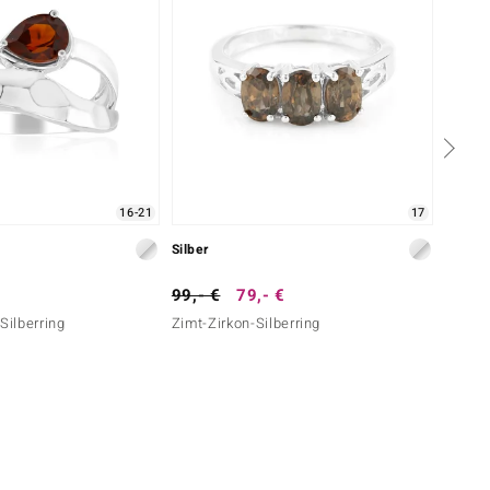
16-21
17
Silber
Silber
99,- €
79,- €
39,- 
Silberring
Zimt-Zirkon-Silberring
Mosamb