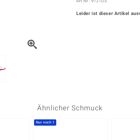
Onyx
Peridot
Art.Nr.: 9721DS
ns
♦ Silberhalsketten
TPC
Rhodolith
Spektro
k
♦ Silberohrringe
Leider ist dieser Artikel aus
Trends & Classics
Türkis
Turmal
♦ Silberanhänger
Vitale Minerale
n
Platinschmuck
Blau
Grün
Ähnlicher Schmuck
Nur noch 1