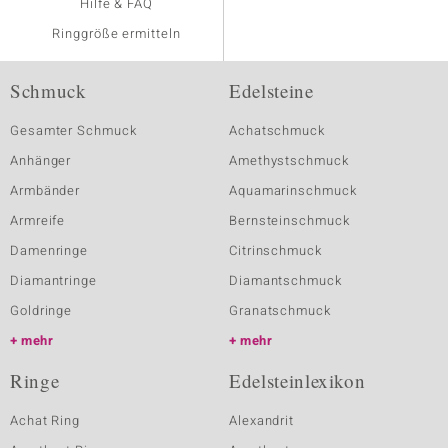
Hilfe & FAQ
Ringgröße ermitteln
Schmuck
Edelsteine
Gesamter Schmuck
Achatschmuck
Anhänger
Amethystschmuck
Armbänder
Aquamarinschmuck
Armreife
Bernsteinschmuck
Damenringe
Citrinschmuck
Diamantringe
Diamantschmuck
Goldringe
Granatschmuck
mehr
mehr
Ringe
Edelsteinlexikon
Achat Ring
Alexandrit