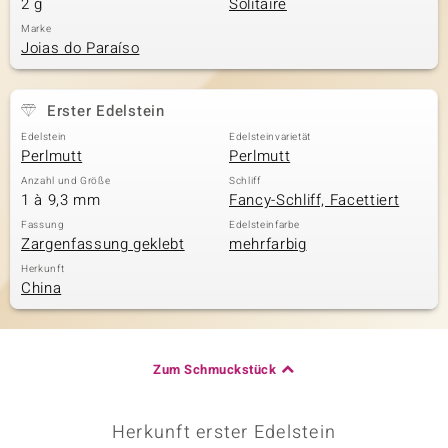
2 g
Solitaire
Marke
Joias do Paraíso
& Classics
Erster Edelstein
Minerale
Edelstein
Edelsteinvarietät
Perlmutt
Perlmutt
Anzahl und Größe
Schliff
1 à 9,3 mm
Fancy-Schliff, Facettiert
Fassung
Edelsteinfarbe
Zargenfassung geklebt
mehrfarbig
Herkunft
China
Zum Schmuckstück
Herkunft erster Edelstein