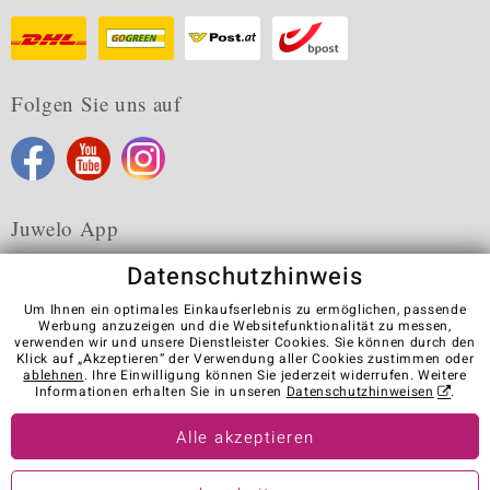
Folgen Sie uns auf
Juwelo App
Datenschutzhinweis
Um Ihnen ein optimales Einkaufserlebnis zu ermöglichen, passende
Werbung anzuzeigen und die Websitefunktionalität zu messen,
verwenden wir und unsere Dienstleister Cookies. Sie können durch den
Karriere
AGB
Datenschutz
Cookies
Impressum
Klick auf „Akzeptieren“ der Verwendung aller Cookies zustimmen oder
Kontakt
Vertrag widerrufen
ablehnen
. Ihre Einwilligung können Sie jederzeit widerrufen. Weitere
Informationen erhalten Sie in unseren
Datenschutzhinweisen
.
Visit our stores in other countries:
Alle akzeptieren
© Juwelo Deutschland GmbH (ein Tochterunternehmen der elumeo