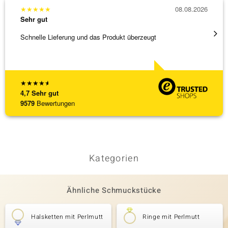
★
★
★
★
★
08.08.2026
★
★
★
Sehr gut
Sehr g
Schnelle Lieferung und das Produkt überzeugt
Schöne
★
★
★
★
★
4,7
Sehr gut
9579
Bewertungen
Kategorien
Ähnliche Schmuckstücke
Halsketten mit Perlmutt
Ringe mit Perlmutt