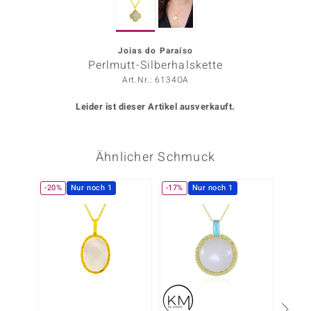
ors Edition
ana
Joias do Paraíso
Perlmutt-Silberhalskette
Art.Nr.: 6134OA
Prince Designs
Leider ist dieser Artikel ausverkauft.
o
Ähnlicher Schmuck
Chic
insell
-20%
Nur noch 1
-17%
Nur noch 1
n Vogue
 Show
o Paraíso
Classics