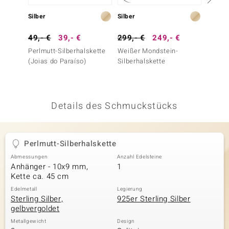
 JUWELO
Silber
Silber
Silber
remonti
49,- €
39,- €
299,- €
249,- €
399,-
Perlmutt-Silberhalskette
Weißer Mondstein-
Kupfer
uca
(Joias do Paraíso)
Silberhalskette
Labrado
no Collection
ENTS BY DE MELO
Details des Schmuckstücks
va
otenier
Perlmutt-Silberhalskette
Abmessungen
Anzahl Edelsteine
 1894 Collection
Anhänger - 10x9 mm,
1
Kette ca. 45 cm
Edelmetall
Legierung
Sterling Silber,
925er Sterling Silber
ana
gelbvergoldet
Metallgewicht
Design