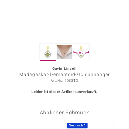
ors Edition
ana
Prince Designs
360°
o
Chic
Gavin Linsell
Madagaskar-Demantoid-Goldanhänger
insell
Art.Nr.: 6038TO
n Vogue
Leider ist dieser Artikel ausverkauft.
 Show
Ähnlicher Schmuck
o Paraíso
Classics
Nur noch 1