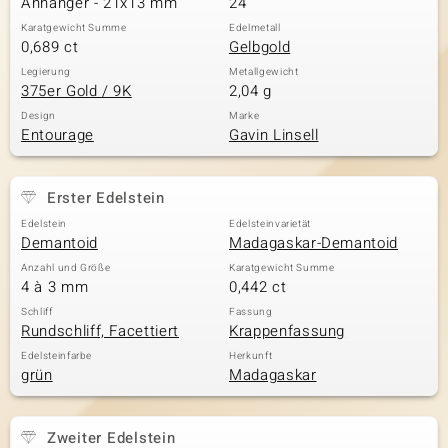
Anhänger - 21x13 mm
24
Karatgewicht Summe
Edelmetall
0,689 ct
Gelbgold
& Classics
Legierung
Metallgewicht
375er Gold / 9K
2,04 g
Minerale
Design
Marke
Entourage
Gavin Linsell
Erster Edelstein
Edelstein
Edelsteinvarietät
Demantoid
Madagaskar-Demantoid
Anzahl und Größe
Karatgewicht Summe
4 à 3 mm
0,442 ct
Schliff
Fassung
Rundschliff, Facettiert
Krappenfassung
Edelsteinfarbe
Herkunft
grün
Madagaskar
Zweiter Edelstein