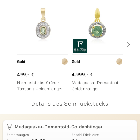
 JUWELO
remonti
uca
no Collection
ENTS BY DE MELO
Gold
Gold
Gold
va
499,- €
4.999,- €
499,-
Nicht erhitzter Grüner
Madagaskar-Demantoid-
Nicht e
otenier
Tansanit-Goldanhänger
Goldanhänger
Tansan
 1894 Collection
Details des Schmuckstücks
ana
Madagaskar-Demantoid-Goldanhänger
Abmessungen
Anzahl Edelsteine