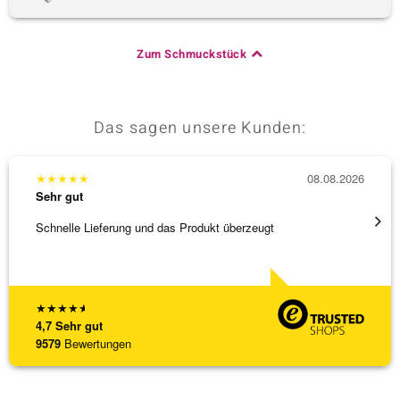
Zum Schmuckstück
Das sagen unsere Kunden:
★
★
★
★
★
08.08.2026
★
★
★
Sehr gut
Sehr g
Schnelle Lieferung und das Produkt überzeugt
Immer 
★
★
★
★
★
4,7
Sehr gut
9579
Bewertungen