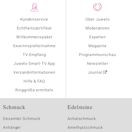
Kundenservice
Über Juwelo
Echtheitszertifikat
Moderatoren
Willkommenspaket
Experten
Gewinnspielteilnahme
Magazine
TV-Empfang
Programmvorschau
Juwelo-Smart-TV App
Newsletter
Versandinformationen
Journal
Hilfe & FAQ
Ringgröße ermitteln
Schmuck
Edelsteine
Gesamter Schmuck
Achatschmuck
Anhänger
Amethystschmuck