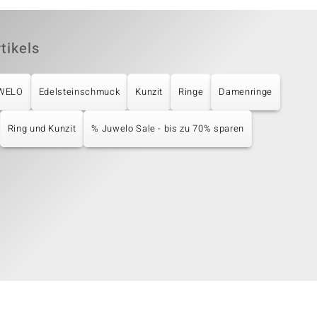
tikels
UWELO
Edelsteinschmuck
Kunzit
Ringe
Damenringe
Ring und Kunzit
% Juwelo Sale - bis zu 70% sparen