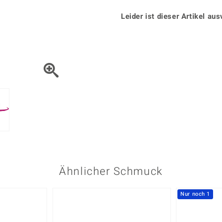
Onyx
Peridot
ns
♦ Silberhalsketten
TPC
Rhodolith
Spektro
Leider ist dieser Artikel aus
k
♦ Silberohrringe
Trends & Classics
Türkis
Turmal
♦ Silberanhänger
Vitale Minerale
n
Platinschmuck
Blau
Grün
Ähnlicher Schmuck
Nur noch 1