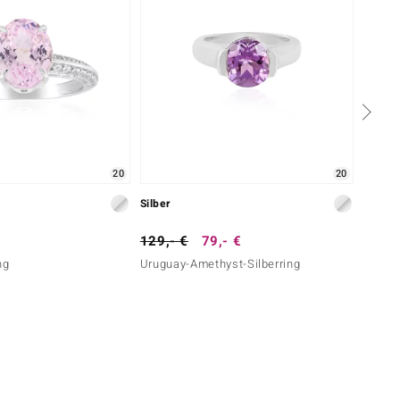
20
20
Silber
Silber
129,- €
79,- €
129,-
ng
Uruguay-Amethyst-Silberring
Kunzit