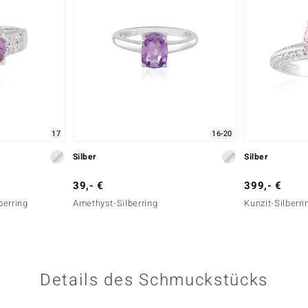
17
16-20
Silber
Silber
39,- €
399,- €
berring
Amethyst-Silberring
Kunzit-Silberri
Details des Schmuckstücks