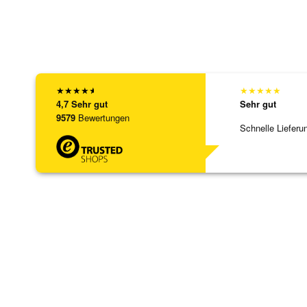
★
★
★
★
★
★
★
★
★
★
4,7
Sehr gut
Sehr gut
9579
Bewertungen
Schnelle Lieferu