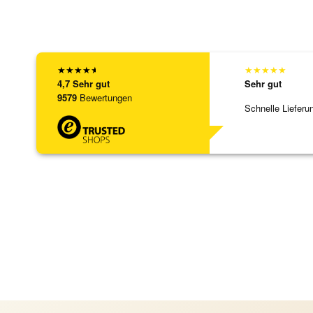
★
★
★
★
★
★
★
★
★
★
4,7
Sehr gut
Sehr gut
9579
Bewertungen
Schnelle Lieferu