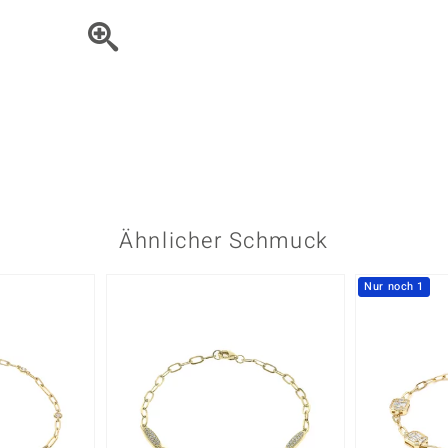
Onyx
Peridot
ns
♦ Silberhalsketten
TPC
Rhodolith
Spektro
k
♦ Silberohrringe
Trends & Classics
Türkis
Turmal
♦ Silberanhänger
Vitale Minerale
n
Platinschmuck
Blau
Grün
Ähnlicher Schmuck
Nur noch 1