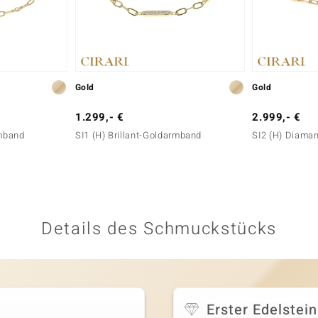
Gold
Gold
1.299,- €
2.999,- €
rmband
SI1 (H) Brillant-Goldarmband
SI2 (H) Diama
Details des Schmuckstücks
Erster Edelstein