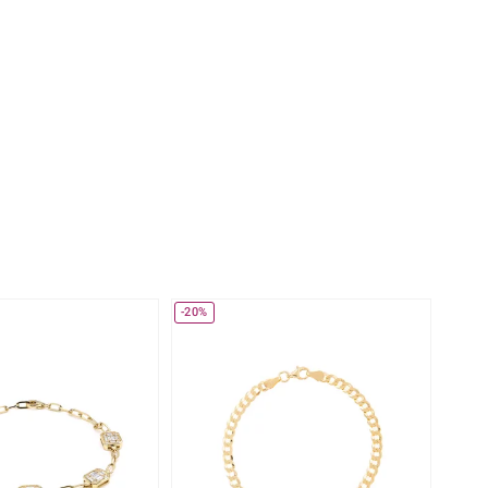
Perle
Ringgröße ermitteln
lith
Spinell
in
Zirkon
Gelb
-20%
-20%