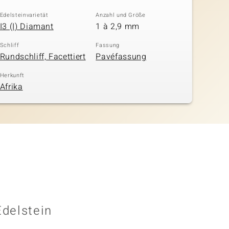
Edelsteinvarietät
Anzahl und Größe
I3 (I) Diamant
1 à 2,9 mm
Schliff
Fassung
Rundschliff, Facettiert
Pavéfassung
Herkunft
Afrika
Edelstein