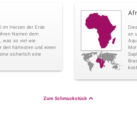
Af
l im Herzen der Erde
Die
n ihren Namen dem
an 
 was so viel wie
Aqu
r den härtesten und einen
Morg
eine sicherlich eine
Sap
Bras
kos
Zum Schmuckstück