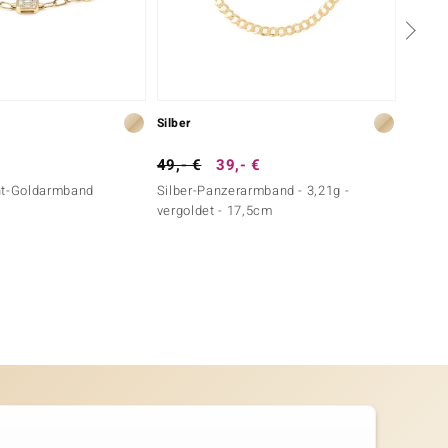
Silber
Gold
49,- €
39,- €
999,-
nt-Goldarmband
Silber-Panzerarmband - 3,21g -
SI1 (H)
vergoldet - 17,5cm