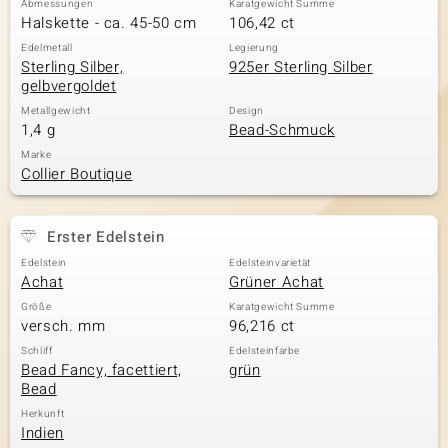
Abmessungen
Karatgewicht Summe
Halskette - ca. 45-50 cm
106,42 ct
Edelmetall
Legierung
Sterling Silber,
925er Sterling Silber
& Classics
gelbvergoldet
Minerale
Metallgewicht
Design
1,4 g
Bead-Schmuck
Marke
Collier Boutique
Erster Edelstein
Edelstein
Edelsteinvarietät
Achat
Grüner Achat
Größe
Karatgewicht Summe
versch. mm
96,216 ct
Schliff
Edelsteinfarbe
Bead Fancy, facettiert,
grün
Bead
Herkunft
Indien