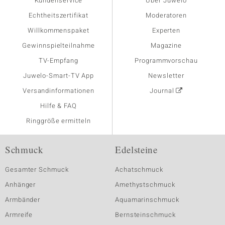
Kundenservice
Über Juwelo
Echtheitszertifikat
Moderatoren
Willkommenspaket
Experten
Gewinnspielteilnahme
Magazine
TV-Empfang
Programmvorschau
Juwelo-Smart-TV App
Newsletter
Versandinformationen
Journal
Hilfe & FAQ
Ringgröße ermitteln
Schmuck
Edelsteine
Gesamter Schmuck
Achatschmuck
Anhänger
Amethystschmuck
Armbänder
Aquamarinschmuck
Armreife
Bernsteinschmuck