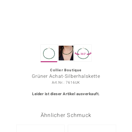
ors Edition
ana
Prince Designs
360°
o
Chic
Collier Boutique
Grüner Achat-Silberhalskette
insell
Art.Nr.: 7616UK
n Vogue
Leider ist dieser Artikel ausverkauft.
 Show
Ähnlicher Schmuck
o Paraíso
Classics
Nur n