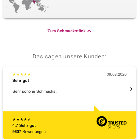
Zum Schmuckstück
Das sagen unsere Kunden:
★
★
★
★
★
09.08.2026
★
★
★
Sehr gut
Sehr g
Sehr schöne Schmucks.
Schöne
weiter
★
★
★
★
★
4,7
Sehr gut
9607
Bewertungen