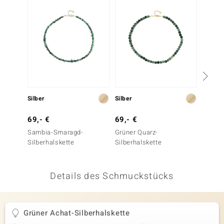
 JUWELO
remonti
uca
no Collection
ENTS BY DE MELO
Silber
Silber
Silber
va
69,- €
69,- €
69,- 
Sambia-Smaragd-
Grüner Quarz-
Grüner
otenier
Silberhalskette
Silberhalskette
Silber
 1894 Collection
Details des Schmuckstücks
ana
Grüner Achat-Silberhalskette