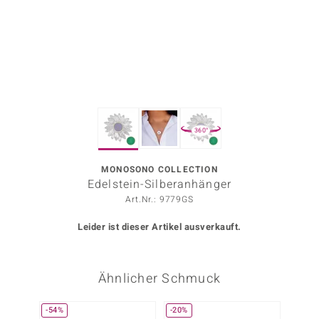
ors Edition
ana
Prince Designs
360°
o
Chic
MONOSONO COLLECTION
Edelstein-Silberanhänger
insell
Art.Nr.: 9779GS
n Vogue
Leider ist dieser Artikel ausverkauft.
 Show
Ähnlicher Schmuck
o Paraíso
Classics
-54%
-20%
-38%