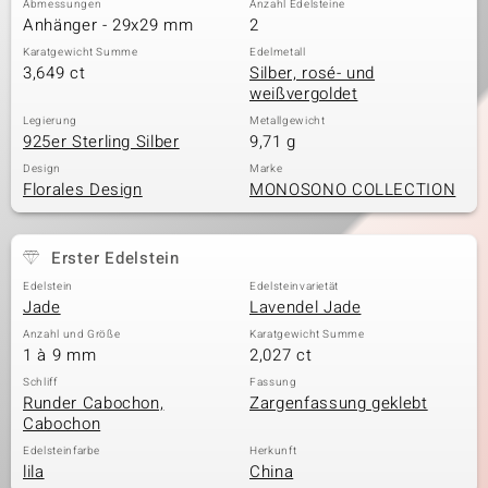
Abmessungen
Anzahl Edelsteine
Anhänger - 29x29 mm
2
Karatgewicht Summe
Edelmetall
3,649 ct
Silber, rosé- und
& Classics
weißvergoldet
Minerale
Legierung
Metallgewicht
925er Sterling Silber
9,71 g
Design
Marke
Florales Design
MONOSONO COLLECTION
Erster Edelstein
Edelstein
Edelsteinvarietät
Jade
Lavendel Jade
Anzahl und Größe
Karatgewicht Summe
1 à 9 mm
2,027 ct
Schliff
Fassung
Runder Cabochon,
Zargenfassung geklebt
Cabochon
Edelsteinfarbe
Herkunft
lila
China