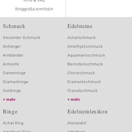
Hilfe & FAQ
Ringgröße ermitteln
Schmuck
Edelsteine
Gesamter Schmuck
Achatschmuck
Anhänger
Amethystschmuck
Armbänder
Aquamarinschmuck
Armreife
Bernsteinschmuck
Damenringe
Citrinschmuck
Diamantringe
Diamantschmuck
Goldringe
Granatschmuck
mehr
mehr
Ringe
Edelsteinlexikon
Achat Ring
Alexandrit
Amethyst Ring
Amethyst