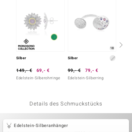
 JUWELO
remonti
uca
no Collection
18
ENTS BY DE MELO
Silber
Silber
Silber
va
149,- €
69,- €
99,- €
79,- €
79,- 
Edelstein-Silberohrringe
Edelstein-Silberring
Zirkon-
otenier
 1894 Collection
Details des Schmuckstücks
ana
Edelstein-Silberanhänger