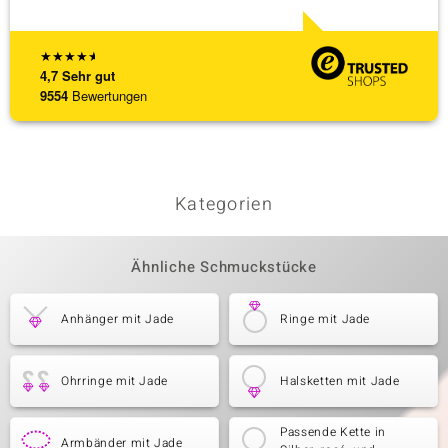
[ weite
★
★
★
★
★
4,7
Sehr gut
9554
Bewertungen
Kategorien
Ähnliche Schmuckstücke
Anhänger mit Jade
Ringe mit Jade
Ohrringe mit Jade
Halsketten mit Jade
Passende Kette in
Armbänder mit Jade