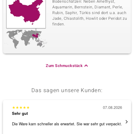
Bodenschätzen: Neben Amethyst,
Aquamarin, Bernstein, Diamant, Perle,
Rubin, Saphir, Türkis sind dort u.a. auch
Jade, Chiastolith, Howlit oder Peridot zu
finden.
Zum Schmuckstück
Das sagen unsere Kunden:
★
★
★
★
★
07.08.2026
★
★
★
Sehr gut
Sehr g
Die Ware kam schneller als erwartet. Sie war sehr gut verpackt.
Wunder
Steg is