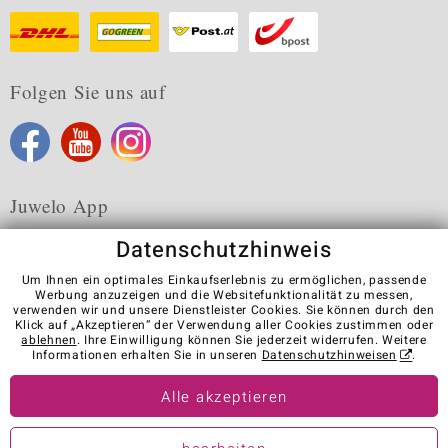
Folgen Sie uns auf
Juwelo App
Datenschutzhinweis
Um Ihnen ein optimales Einkaufserlebnis zu ermöglichen, passende
Werbung anzuzeigen und die Websitefunktionalität zu messen,
verwenden wir und unsere Dienstleister Cookies. Sie können durch den
Karriere
AGB
Datenschutz
Cookies
Impressum
Klick auf „Akzeptieren“ der Verwendung aller Cookies zustimmen oder
Kontakt
Vertrag widerrufen
ablehnen
. Ihre Einwilligung können Sie jederzeit widerrufen. Weitere
Informationen erhalten Sie in unseren
Datenschutzhinweisen
.
Visit our stores in other countries:
Alle akzeptieren
© Juwelo Deutschland GmbH (ein Tochterunternehmen der elumeo