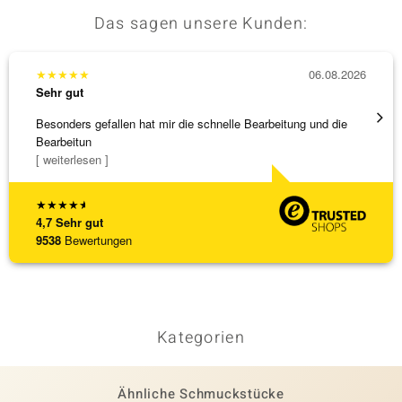
0,144 ct
Rundschliff
Das sagen unsere Kunden:
Fassung
Herkunft
Krappenfassung
Afrika
★
★
★
★
★
06.08.2026
★
★
★
Sehr gut
Sehr g
Besonders gefallen hat mir die schnelle Bearbeitung und die
Schnel
Bearbeitun
[ weiterlesen ]
★
★
★
★
★
4,7
Sehr gut
9538
Bewertungen
Kategorien
Ähnliche Schmuckstücke