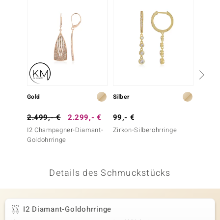
 JUWELO
remonti
uca
no Collection
ENTS BY DE MELO
Gold
Silber
Gold
va
2.499,- €
2.299,- €
99,- €
1.699
I2 Champagner-Diamant-
Zirkon-Silberohrringe
I2 Scho
otenier
Goldohrringe
Goldoh
 1894 Collection
Details des Schmuckstücks
ana
I2 Diamant-Goldohrringe