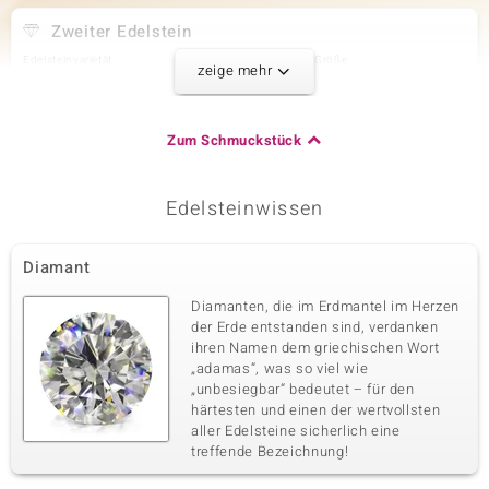
Zweiter Edelstein
Edelsteinvarietät
Anzahl und Größe
zeige mehr
I2 Schokoladen-Diamant
2 à 2,3 mm
Karatgewicht Summe
Schliff
0,081 ct
Runder Brillantschliff
Zum Schmuckstück
Fassung
Herkunft
Krappenfassung
Afrika
Edelsteinwissen
Dritter Edelstein
Diamant
Edelsteinvarietät
Anzahl und Größe
I2 Schokoladen-Diamant
22 à 2 mm
Diamanten, die im Erdmantel im Herzen
Karatgewicht Summe
Schliff
der Erde entstanden sind, verdanken
0,594 ct
Runder Brillantschliff
ihren Namen dem griechischen Wort
„adamas“, was so viel wie
Fassung
Herkunft
Krappenfassung
„unbesiegbar“ bedeutet – für den
Afrika
härtesten und einen der wertvollsten
aller Edelsteine sicherlich eine
treffende Bezeichnung!
Vierter Edelstein
Edelsteinvarietät
Anzahl und Größe