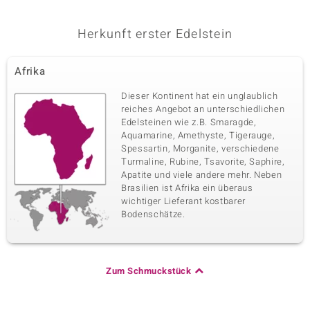
I2 Champagner-Diamant
30 à versch. mm
Karatgewicht Summe
Herkunft erster Edelstein
Schliff
0,585 ct
Runder Brillantschliff
Fassung
Herkunft
Afrika
Krappenfassung
Afrika
Dieser Kontinent hat ein unglaublich
reiches Angebot an unterschiedlichen
Fünfter Edelstein
Edelsteinen wie z.B. Smaragde,
Aquamarine, Amethyste, Tigerauge,
Edelsteinvarietät
Anzahl und Größe
I2 Schokoladen-Diamant
10 à 1,5 mm
Spessartin, Morganite, verschiedene
Turmaline, Rubine, Tsavorite, Saphire,
Karatgewicht Summe
Schliff
Apatite und viele andere mehr. Neben
0,135 ct
Runder Brillantschliff
Brasilien ist Afrika ein überaus
Fassung
Herkunft
wichtiger Lieferant kostbarer
Krappenfassung
Afrika
Bodenschätze.
Sechster Edelstein
Zum Schmuckstück
Edelsteinvarietät
Anzahl und Größe
I2 Schokoladen-Diamant
16 à 1,3 mm
Karatgewicht Summe
Schliff