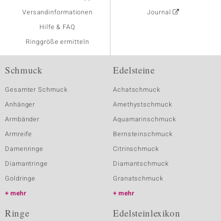
Versandinformationen
Journal
Hilfe & FAQ
Ringgröße ermitteln
Schmuck
Edelsteine
Gesamter Schmuck
Achatschmuck
Anhänger
Amethystschmuck
Armbänder
Aquamarinschmuck
Armreife
Bernsteinschmuck
Damenringe
Citrinschmuck
Diamantringe
Diamantschmuck
Goldringe
Granatschmuck
mehr
mehr
Ringe
Edelsteinlexikon