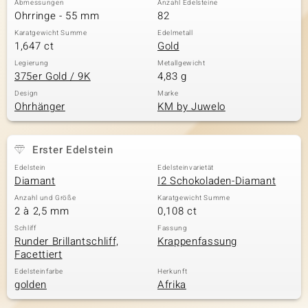
Abmessungen
Anzahl Edelsteine
Ohrringe - 55 mm
82
Karatgewicht Summe
Edelmetall
1,647 ct
Gold
& Classics
Legierung
Metallgewicht
375er Gold / 9K
4,83 g
Minerale
Design
Marke
Ohrhänger
KM by Juwelo
Erster Edelstein
Edelstein
Edelsteinvarietät
Diamant
I2 Schokoladen-Diamant
Anzahl und Größe
Karatgewicht Summe
2 à 2,5 mm
0,108 ct
Schliff
Fassung
Runder Brillantschliff,
Krappenfassung
Facettiert
Edelsteinfarbe
Herkunft
golden
Afrika