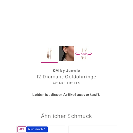
ors Edition
ana
Prince Designs
360°
o
Chic
KM by Juwelo
I2 Diamant-Goldohrringe
insell
Art.Nr.: 1951ES
n Vogue
Leider ist dieser Artikel ausverkauft.
 Show
Ähnlicher Schmuck
o Paraíso
Classics
-8%
Nur noch 1
NEU